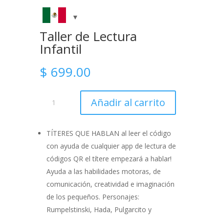
Taller de Lectura
Infantil
$
699.00
Taller
Añadir al carrito
de
Lectura
Infantil
TÍTERES QUE HABLAN al leer el código
cantidad
con ayuda de cualquier app de lectura de
códigos QR el títere empezará a hablar!
Ayuda a las habilidades motoras, de
comunicación, creatividad e imaginación
de los pequeños. Personajes:
Rumpelstinski, Hada, Pulgarcito y