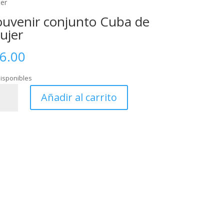
er
ouvenir conjunto Cuba de
ujer
6.00
disponibles
venir
Añadir al carrito
junto
a
er
tidad