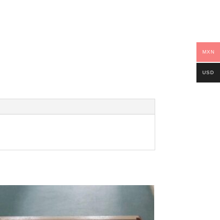
MXN
USD