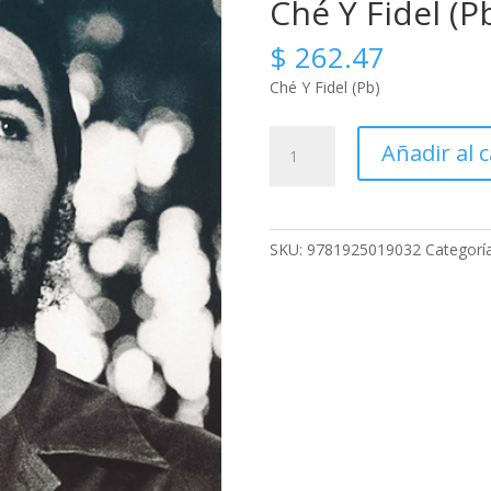
Ché Y Fidel (P
$
262.47
Ché Y Fidel (Pb)
Ché
Añadir al c
Y
Fidel
(Pb)
cantidad
SKU:
9781925019032
Categorí