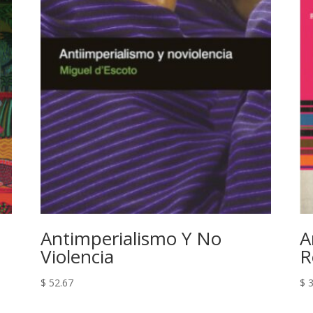
Antimperialismo Y No
A
Violencia
R
$
52.67
$
3