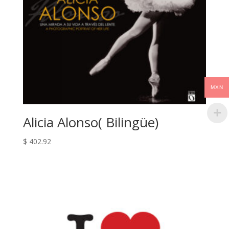
MXN
Alicia Alonso( Bilingüe)
$
402.92