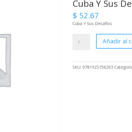
Cuba Y Sus De
$
52.67
Cuba Y Sus Desafíos
Cuba
Añadir al c
Y
Sus
Desafíos
cantidad
SKU:
9781925756203
Categorí