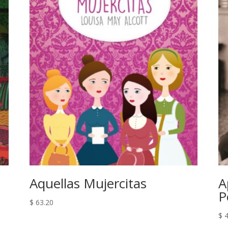
Aquellas Mujercitas
A
P
$
63.20
$
4