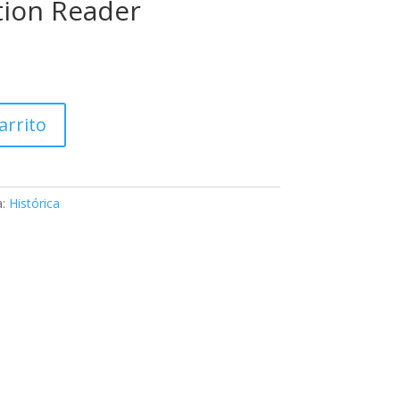
tion Reader
arrito
a:
Histórica