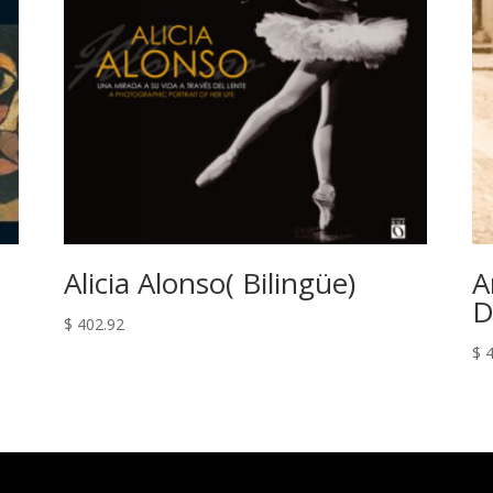
Alicia Alonso( Bilingüe)
A
D
$
402.92
$
4