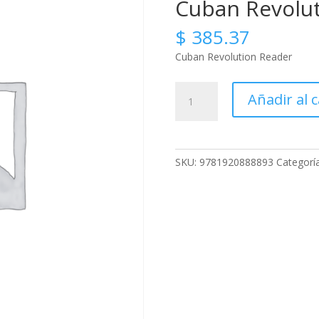
Cuban Revolu
$
385.37
Cuban Revolution Reader
Cuban
Añadir al c
Revolution
Reader
cantidad
SKU:
9781920888893
Categorí