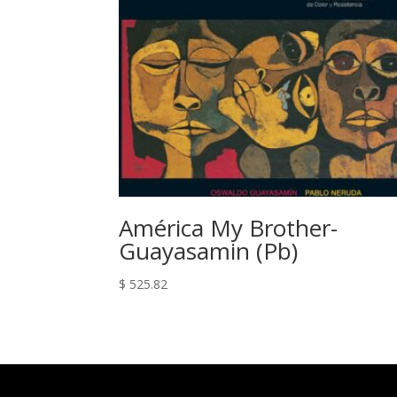
América My Brother-
Guayasamin (Pb)
$
525.82