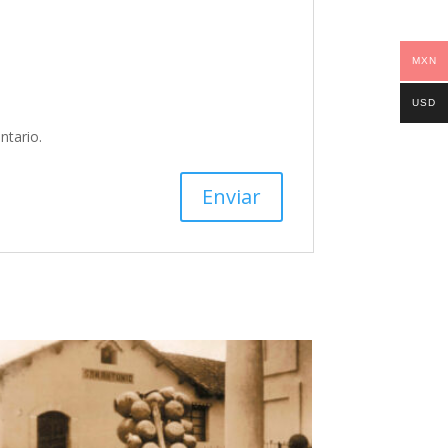
MXN
USD
ntario.