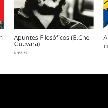
on
Apuntes Filosóficos (E.Che
A
Guevara)
$
8
$
455.59