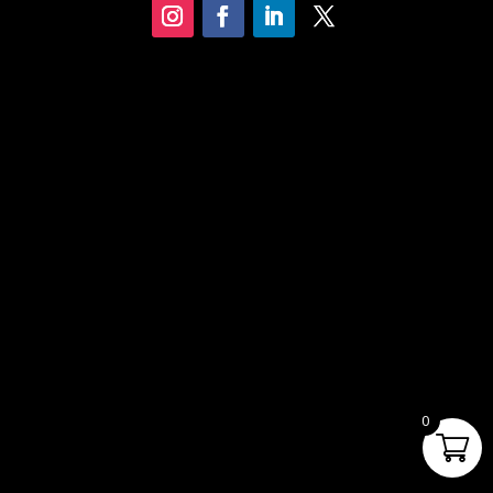
Las Aventuras De
Robinson Crusoe
0
$
26.33
+
ADD