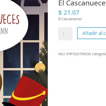
El Cascanuece
$
21.07
El Cascanueces
El
Añadir al c
Cascanueces
cantidad
SKU:
9781925756920
Categorí