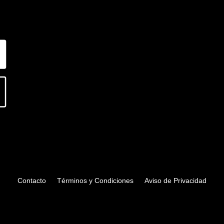
r
Contacto
Términos y Condiciones
Aviso de Privacidad
Maravilloso Mago De Oz
$
31.60
+
ADD