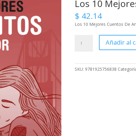
Los 10 Mejor
$
42.14
Los 10 Mejores Cuentos De A
Los
Añadir al c
10
Mejores
Cuentos
De
SKU:
9781925756838
Categorí
Amor
cantidad