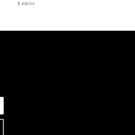
$
438.04