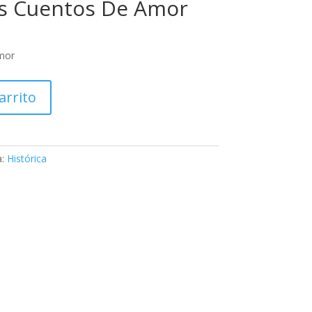
es Cuentos De Amor
mor
arrito
a:
Histórica