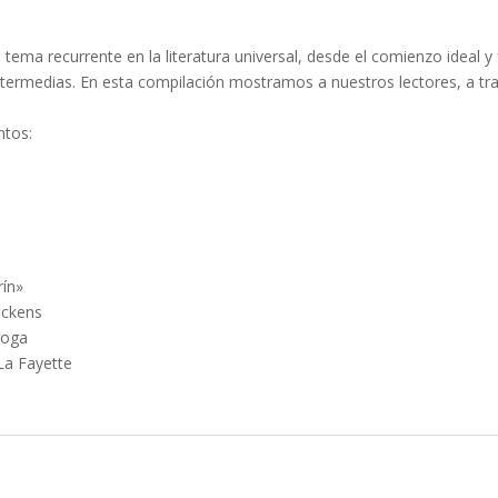
tema recurrente en la literatura universal, desde el comienzo ideal y
 intermedias. En esta compilación mostramos a nuestros lectores, a tr
ntos:
y
rín»
Dickens
roga
La Fayette