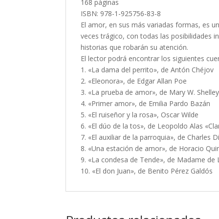
168 páginas
ISBN: 978-1-925756-83-8
El amor, en sus más variadas formas, es un 
veces trágico, con todas las posibilidades
historias que robarán su atención.
El lector podrá encontrar los siguientes cue
1. «La dama del perrito», de Antón Chéjov
2. «Eleonora», de Edgar Allan Poe
3. «La prueba de amor», de Mary W. Shelle
4. «Primer amor», de Emilia Pardo Bazán
5. «El ruiseñor y la rosa», Oscar Wilde
6. «El dúo de la tos», de Leopoldo Alas «Cla
7. «El auxiliar de la parroquia», de Charles 
8. «Una estación de amor», de Horacio Qui
9. «La condesa de Tende», de Madame de 
10. «El don Juan», de Benito Pérez Galdós