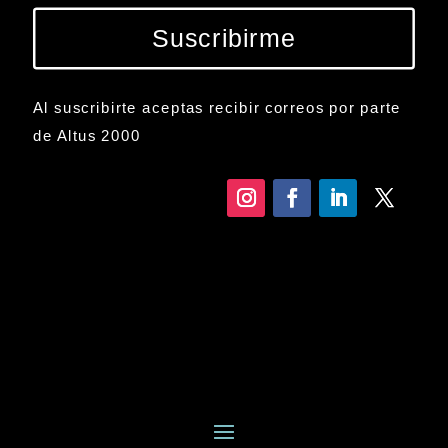
Suscribirme
Al suscribirte aceptas recibir correos por parte
de Altus 2000
Amistad-Delfin
Plantas De