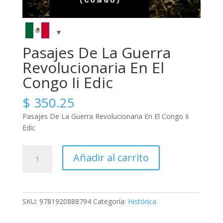
Pasajes De La Guerra
Revolucionaria En El
Congo Ii Edic
$
350.25
Pasajes De La Guerra Revolucionaria En El Congo Ii
Edic
Pasajes
Añadir al carrito
De
La
Guerra
Revolucionaria
SKU:
9781920888794
Categoría:
Histórica
En
El