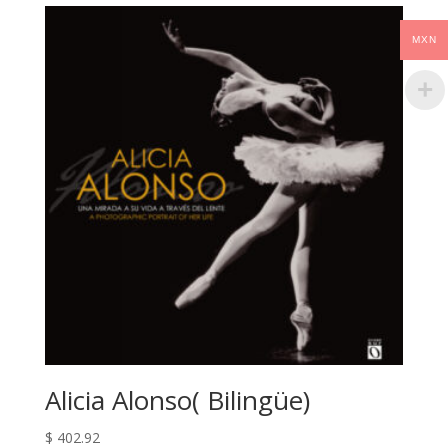
MXN
Alicia Alonso( Bilingüe)
$
402.92