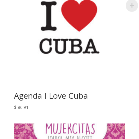
Agenda I Love Cuba
$
86.91