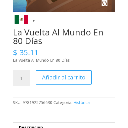
La Vuelta Al Mundo En
80 Días
$
35.11
La Vuelta Al Mundo En 80 Días
La
Añadir al carrito
Vuelta
Al
Mundo
En
SKU:
9781925756630
Categoría:
Histórica
80
Días
cantidad
Descripción